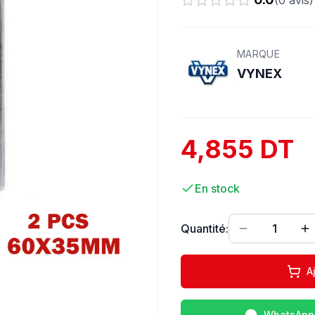
(
0
avis)
MARQUE
VYNEX
4,855 DT
En stock
Quantité:
1
A
WhatsApp