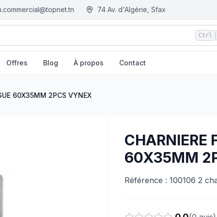
.commercial@topnet.tn
74 Av. d'Algérie, Sfax
Ctrl
Offres
Blog
À propos
Contact
NEX
| EGM.tn - Tunisie
INGUE 60X35MM 2PCS VYNEX
CHARNIERE F
60X35MM 2
Référence : 100106 2 ch
0.0