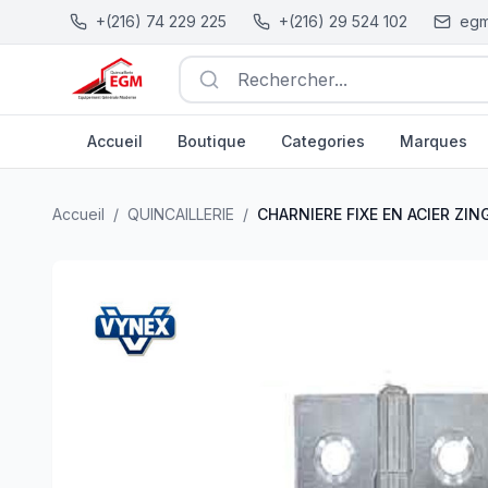
+(216) 74 229 225
+(216) 29 524 102
egm
Rechercher...
Accueil
Boutique
Categories
Marques
CHARNIERE FIXE EN ACIER ZINGUE 60X35MM 2PCS VY
Accueil
/
QUINCAILLERIE
/
CHARNIERE FIXE EN ACIER Z