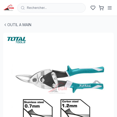
Rechercher...
CISAILLE A TOLE COUPE DROITE 250MM TOTAL
| EGM.tn
OUTIL A MAIN