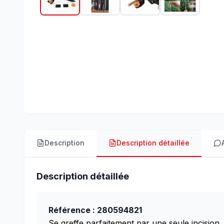
Description
Description détaillée
Description détaillée
Référence : 280594821
Se greffe parfaitement par une seule incision,