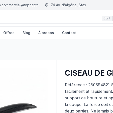
.commercial@topnet.tn
74 Av. d'Algérie, Sfax
Ctrl
Offres
Blog
À propos
Contact
CISEAU DE 
Référence : 280594821 Se
facilement et rapidement. 
support de bouture et a
la coupe. La force doit 
deux parties. Ne jamais b