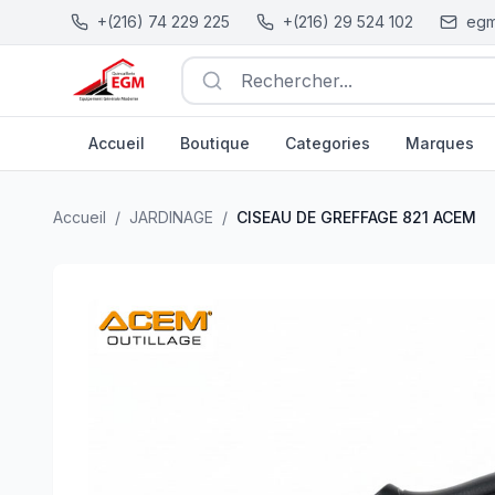
+(216) 74 229 225
+(216) 29 524 102
egm
Rechercher...
Accueil
Boutique
Categories
Marques
CISEAU DE GREFFAGE 821 ACEM
| EGM.tn - Tunisie
Accueil
/
JARDINAGE
/
CISEAU DE GREFFAGE 821 ACEM