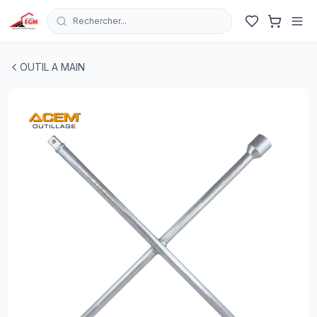
Rechercher...
CLE A CROIX 24/27/30/3/4" ACEM
| EGM.tn - Tunisie
OUTIL A MAIN