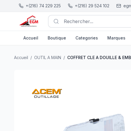
+(216) 74 229 225
+(216) 29 524 102
egm
Rechercher...
Accueil
Boutique
Categories
Marques
COFFRET CLE A DOUILLE & EMBOUT 1/4" 29PCS 4-12
Accueil
/
OUTIL A MAIN
/
COFFRET CLE A DOUILLE & EM