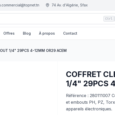
.commercial@topnet.tn
74 Av. d'Algérie, Sfax
Ctrl
Offres
Blog
À propos
Contact
MM OR29 ACEM
| EGM.tn - Tunisie
BOUT 1/4" 29PCS 4-12MM OR29 ACEM
COFFRET CL
1/4" 29PCS
Référence : 280111007 C
et embouts PH, PZ, Torx 
appareils électroniques.