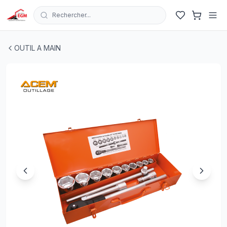
Rechercher...
COFFRET CLE DOUILLE 3/4" 12 PANS 14 PCS ACEM
| EGM
OUTIL A MAIN