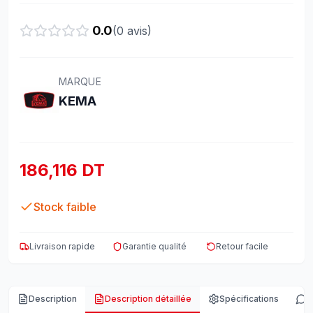
0.0
(
0
avis)
MARQUE
KEMA
186,116 DT
Stock faible
Livraison rapide
Garantie qualité
Retour facile
Description
Description détaillée
Spécifications
A