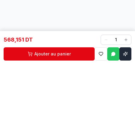
568,151 DT
1
Ajouter au panier
Contact
Liens rapides
74 229 225