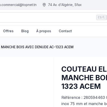
.commercial@topnet.tn
74 Av. d'Algérie, Sfax
Ctrl
Offres
Blog
À propos
Contact
ENUDE AC-1323 ACEM
| EGM.tn - Tunisie
 MANCHE BOIS AVEC DENUDE AC-1323 ACEM
COUTEAU EL
MANCHE BOI
1323 ACEM
Référence : 280594463 C
inox 75 mm et manche bo