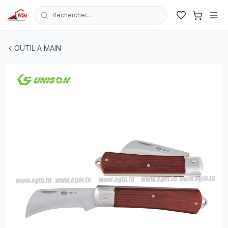
Rechercher...
COUTEAU ELECTRICIEN 1 LAME 75MM UNISON
| EGM.tn
OUTIL A MAIN