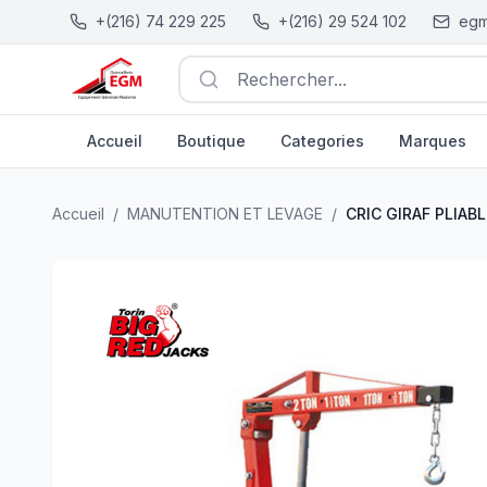
+(216) 74 229 225
+(216) 29 524 102
egm
Rechercher...
Accueil
Boutique
Categories
Marques
CRIC GIRAF PLIABLE 2.0T BIG RED
| EGM.tn - Tunisie
Accueil
/
MANUTENTION ET LEVAGE
/
CRIC GIRAF PLIABL