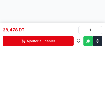
28,478 DT
1
Ajouter au panier
Contact
Liens rapides
74 229 225