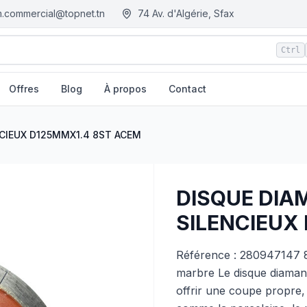
.commercial@topnet.tn
74 Av. d'Algérie, Sfax
Ctrl
Offres
Blog
À propos
Contact
4 8ST ACEM
| EGM.tn - Tunisie
NCIEUX D125MMX1.4 8ST ACEM
DISQUE DIA
SILENCIEUX
Référence : 280947147 8
marbre Le disque diaman
offrir une coupe propre, 