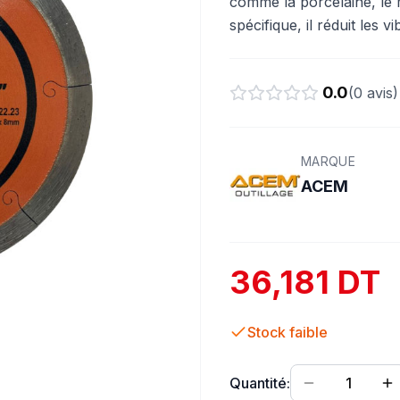
comme la porcelaine, le 
spécifique, il réduit les vib
0.0
(
0
avis)
MARQUE
ACEM
36,181 DT
Stock faible
Quantité:
1