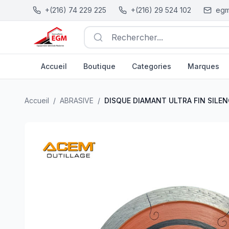
+(216) 74 229 225
+(216) 29 524 102
egm
Rechercher...
Accueil
Boutique
Categories
Marques
DISQUE DIAMANT ULTRA FIN SILENCIEUX D125MMX1.
Accueil
/
ABRASIVE
/
DISQUE DIAMANT ULTRA FIN SILE