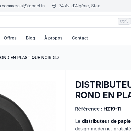
.commercial@topnet.tn
74 Av. d'Algérie, Sfax
Ctrl
Offres
Blog
À propos
Contact
UE NOIR G.Z
| EGM.tn - Tunisie
ROND EN PLASTIQUE NOIR G.Z
DISTRIBUTEU
ROND EN PLA
Référence :
HZ19-11
Le
distributeur de papie
design moderne, praticit