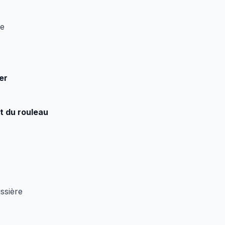
ce
er
t du rouleau
ussière