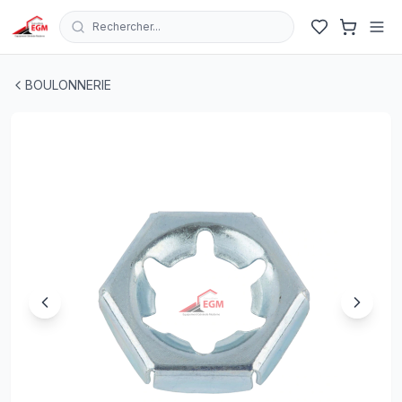
Rechercher...
ECROU DE SECURITE PAL EN ACIER ZINGUE "S.8" DIN 7
BOULONNERIE