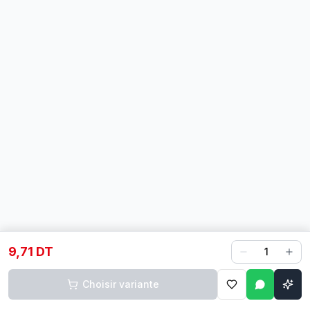
9,71 DT
1
Choisir variante