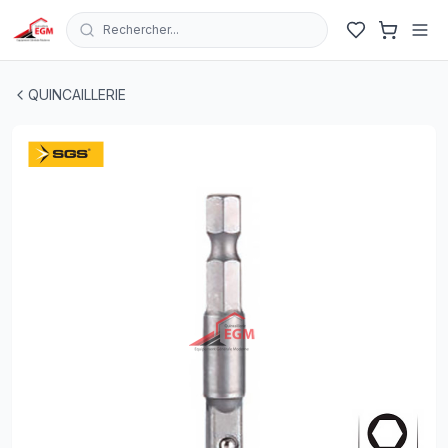
Rechercher...
EMBOUT PORTE DOUILLE 1/4" 50MM SGS
| EGM.tn - Tun
QUINCAILLERIE