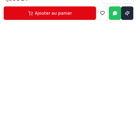
Ajouter au panier
Contact
Liens rapides
74 229 225
Accueil
29 524 102
Boutique
egm.commercial@topnet.tn
À propos
74 Av. d'Algérie, Sfax
Contact
Mon compte