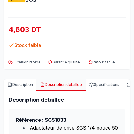
4,603 DT
Stock faible
Livraison rapide
Garantie qualité
Retour facile
Description
Description détaillée
Spécifications
A
Description détaillée
Référence : SGS1833
Adaptateur de prise SGS 1/4 pouce 50