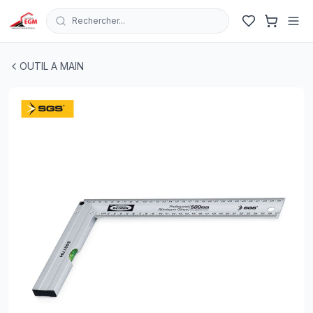
Rechercher...
EQUERRE DE MENUISIER AVEC NIVEAU 500MM SGS
| E
OUTIL A MAIN