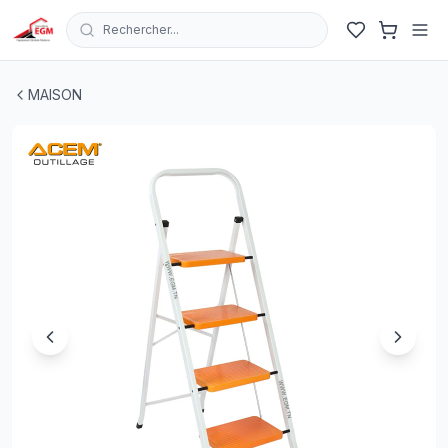
Rechercher...
ESCABEAU EN ACIER 2/3/4 MARCHE LARGE BLANC & 
MAISON