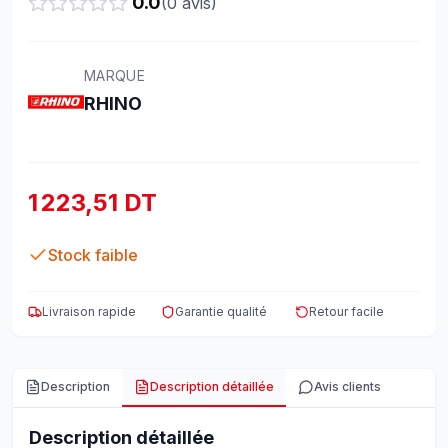
0.0
(
0
avis)
MARQUE
RHINO
1 223,51 DT
Stock faible
Livraison rapide
Garantie qualité
Retour facile
Description
Description détaillée
Avis clients
Description détaillée