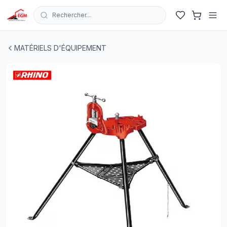
Rechercher...
ETAU POUR TUBE A TREPIED 10-76MM 1/8"- 2"1/2 RHI
MATÉRIELS D'ÉQUIPEMENT