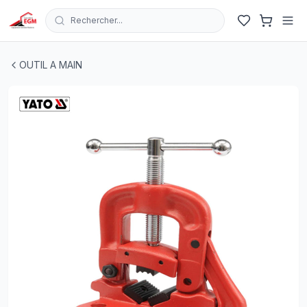
Rechercher...
ETEAU POUR TUBE 3" 90MM YATO
| EGM.tn - Tunisie
OUTIL A MAIN