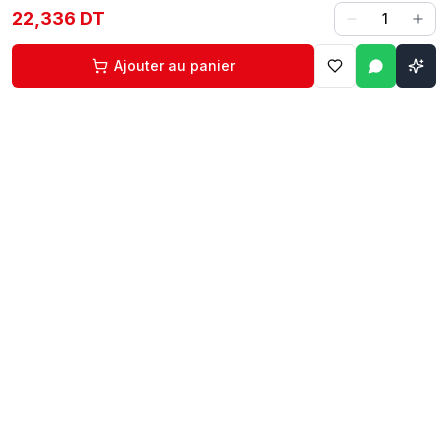
22,336 DT
1
Ajouter au panier
Contact
Liens rapides
74 229 225
Accueil
29 524 102
Boutique
egm.commercial@topnet.tn
À propos
74 Av. d'Algérie, Sfax
Contact