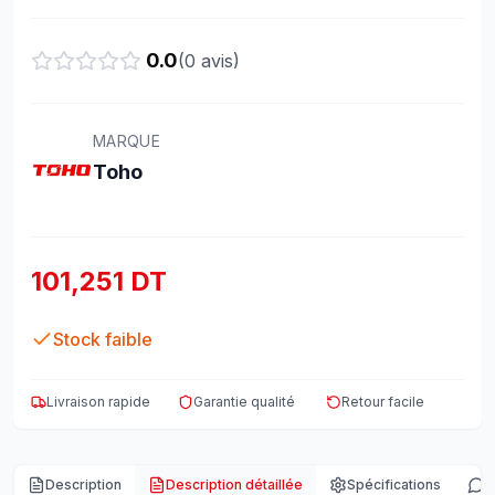
0.0
(
0
avis)
MARQUE
Toho
101,251 DT
Stock faible
Livraison rapide
Garantie qualité
Retour facile
Description
Description détaillée
Spécifications
A