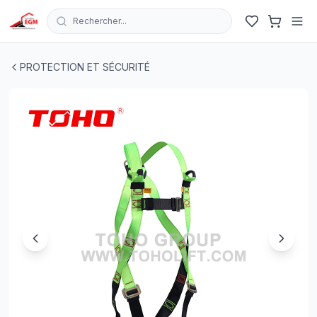
Rechercher...
Harnais de sécurité antichute majeur MH102 TOHO
| EGM.t
PROTECTION ET SÉCURITÉ