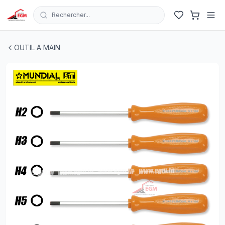
Rechercher...
JEUX DE CLE MALE HEX EMANCHE 5PCS H2/H3/H4/H5
OUTIL A MAIN