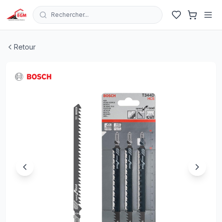
Rechercher...
JEUX DE LAME SCIE SAUTEUSE 152MM T344D HCS SP
Retour