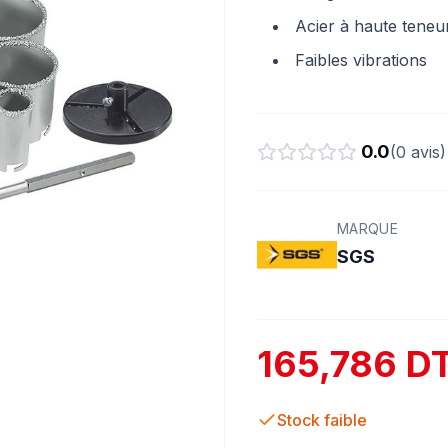
Acier à haute tene
Faibles vibrations
0.0
(
0
avis)
MARQUE
SGS
165,786 D
Stock faible