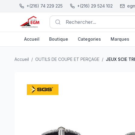
+(216) 74 229 225
+(216) 29 524 102
egm
Rechercher...
Accueil
Boutique
Categories
Marques
JEUX SCIE TREPANS DIAMANT 6PCS 33/53/67/73/83 S
Accueil
/
OUTILS DE COUPE ET PERÇAGE
/
JEUX SCIE TR