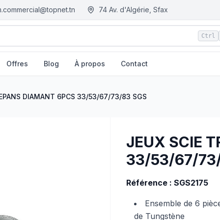
.commercial@topnet.tn
74 Av. d'Algérie, Sfax
Ctrl
Offres
Blog
À propos
Contact
GS
| EGM.tn - Tunisie
EPANS DIAMANT 6PCS 33/53/67/73/83 SGS
JEUX SCIE 
33/53/67/73
Référence : SGS2175
Ensemble de 6 pi
de Tungstène