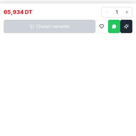
65,934 DT
1
Choisir variante
Contact
Liens rapides
74 229 225
Accueil
29 524 102
Boutique
egm.commercial@topnet.tn
À propos
74 Av. d'Algérie, Sfax