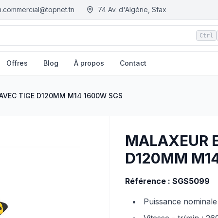
.commercial@topnet.tn
74 Av. d'Algérie, Sfax
Ctrl
Offres
Blog
À propos
Contact
| EGM.tn - Tunisie
AVEC TIGE D120MM M14 1600W SGS
MALAXEUR E
D120MM M14
Référence : SGS5099
Puissance nominale