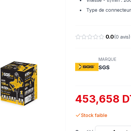
Vitesse - tr/min : 2
Type de connecteur
0.0
(
0
avis)
MARQUE
SGS
453,658 D
Stock faible