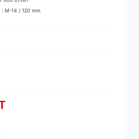
60-900 tr/min
 : M-14 / 120 mm
T