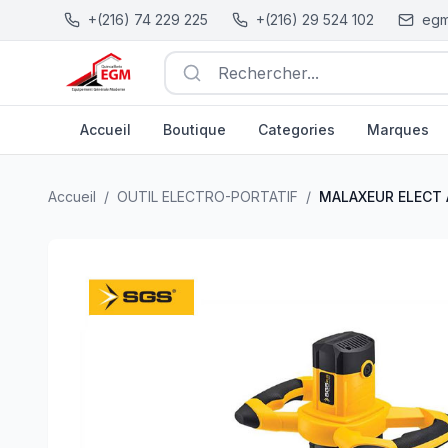
+(216) 74 229 225
+(216) 29 524 102
egm
Rechercher...
Accueil
Boutique
Categories
Marques
MALAXEUR ELECT AVEC TIGE D120MM M14 1600W SGS
Accueil
/
OUTIL ELECTRO-PORTATIF
/
MALAXEUR ELECT 