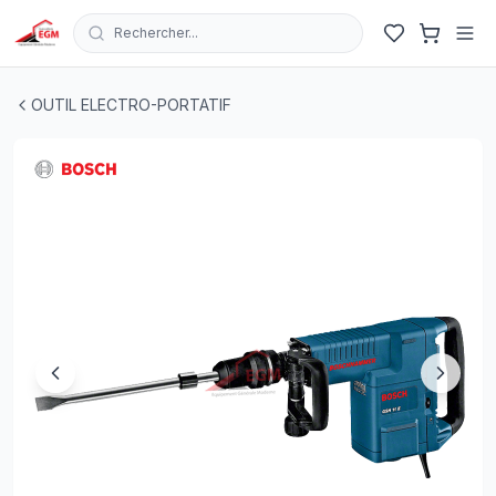
Rechercher...
MARTEAU PIQUER SDS MAX GSH 11 E 1500W BOSCH
| 
OUTIL ELECTRO-PORTATIF