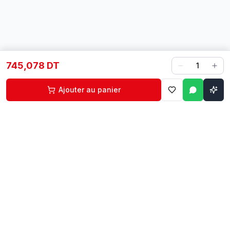
745,078 DT
1
Ajouter au panier
Contact
Liens rapides
74 229 225