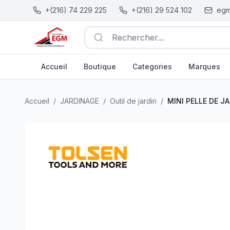
+(216) 74 229 225
+(216) 29 524 102
egm
Rechercher...
Accueil
Boutique
Categories
Marques
MINI PELLE DE JARDINAGE 80X152MM TOLSEN
| EGM.tn
Accueil
/
JARDINAGE
/
Outil de jardin
/
MINI PELLE DE 