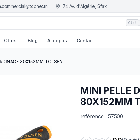
.commercial@topnet.tn
74 Av. d'Algérie, Sfax
Ctrl
Offres
Blog
À propos
Contact
 - Tunisie
JARDINAGE 80X152MM TOLSEN
MINI PELLE 
80X152MM 
référence : 57500
0.0