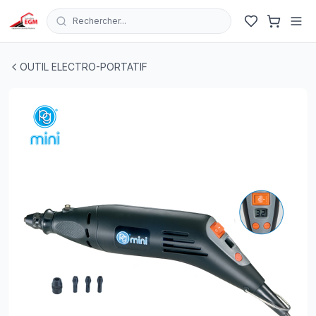
Rechercher...
MINI PERCEUSE 170W 230V AVEC ECRAN LCD PG
| EGM.
OUTIL ELECTRO-PORTATIF