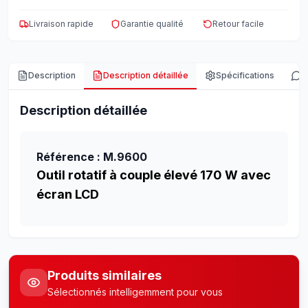
Livraison rapide
Garantie qualité
Retour facile
Description
Description détaillée
Spécifications
A
Description détaillée
Référence : M.9600
Outil rotatif à couple élevé 170 W avec
écran LCD
Produits similaires
Sélectionnés intelligemment pour vous