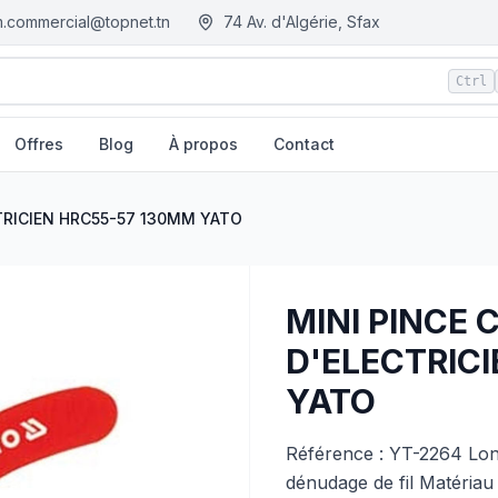
.commercial@topnet.tn
74 Av. d'Algérie, Sfax
Ctrl
Offres
Blog
À propos
Contact
MM YATO
| EGM.tn - Tunisie
TRICIEN HRC55-57 130MM YATO
MINI PINCE
D'ELECTRIC
YATO
Référence : YT-2264 Lon
dénudage de fil Matériau :