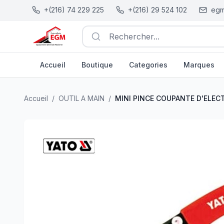
+(216) 74 229 225
+(216) 29 524 102
egm
Rechercher...
Accueil
Boutique
Categories
Marques
MINI PINCE COUPANTE D'ELECTRICIEN HRC55-57 130
Accueil
/
OUTIL A MAIN
/
MINI PINCE COUPANTE D'ELEC