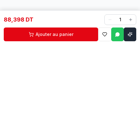
88,398 DT
1
Ajouter au panier
Contact
Liens rapides
74 229 225
Accueil
29 524 102
Boutique
egm.commercial@topnet.tn
À propos