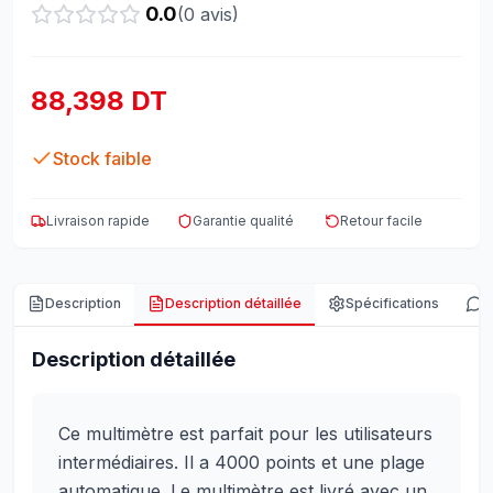
0.0
(
0
avis)
88,398 DT
Stock faible
Livraison rapide
Garantie qualité
Retour facile
Description
Description détaillée
Spécifications
A
Description détaillée
Ce multimètre est parfait pour les utilisateurs
intermédiaires. Il a 4000 points et une plage
automatique. Le multimètre est livré avec un