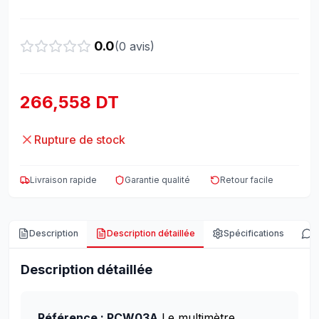
0.0
(
0
avis)
266,558 DT
Rupture de stock
Livraison rapide
Garantie qualité
Retour facile
Description
Description détaillée
Spécifications
A
Description détaillée
Référence : PCW03A
Le multimètre