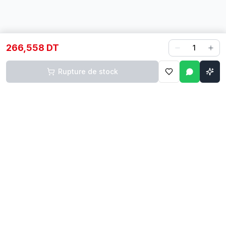
266,558 DT
1
Rupture de stock
Contact
Liens rapides
74 229 225
Accueil
29 524 102
Boutique