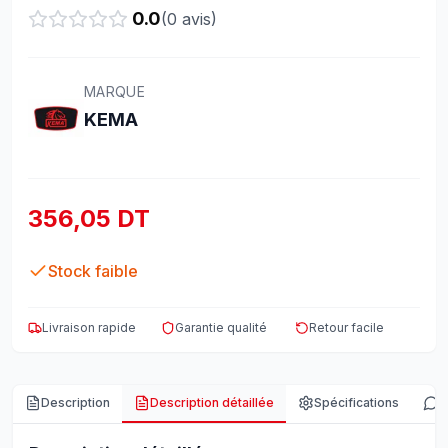
0.0
(
0
avis)
MARQUE
KEMA
356,05 DT
Stock faible
Livraison rapide
Garantie qualité
Retour facile
Description
Description détaillée
Spécifications
A