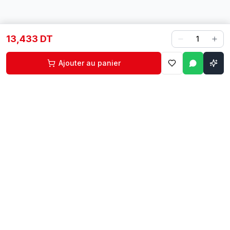
13,433 DT
1
Ajouter au panier
Contact
Liens rapides
74 229 225
Accueil
29 524 102
Boutique
egm.commercial@topnet.tn