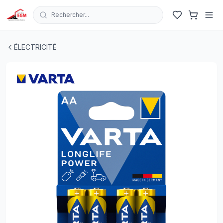
Rechercher...
PACK 4 PILES LONGLIFE POWER LR6 AA VARTA
| EGM.tn
ÉLECTRICITÉ