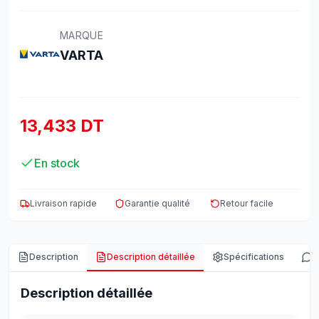
MARQUE
VARTA
13,433 DT
En stock
Livraison rapide
Garantie qualité
Retour facile
Description
Description détaillée
Spécifications
A
Description détaillée