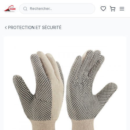
Rechercher...
PAIRE GANT TRICOTE POLY/COTON PIK NOIR
| EGM.tn -
PROTECTION ET SÉCURITÉ