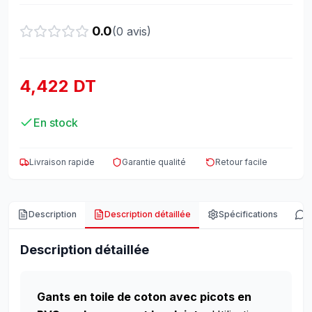
0.0
(
0
avis)
4,422 DT
En stock
Livraison rapide
Garantie qualité
Retour facile
Description
Description détaillée
Spécifications
A
Description détaillée
Gants en toile de coton avec picots en