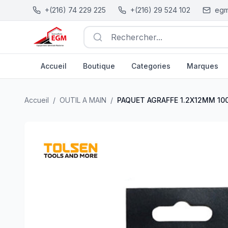
+(216) 74 229 225
+(216) 29 524 102
egm
Rechercher...
Accueil
Boutique
Categories
Marques
PAQUET AGRAFFE 1.2X12MM 1000PCS TOLSEN
| EGM.tn 
Accueil
/
OUTIL A MAIN
/
PAQUET AGRAFFE 1.2X12MM 1