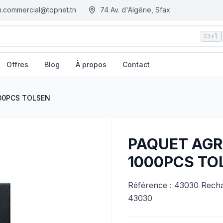
.commercial@topnet.tn
74 Av. d'Algérie, Sfax
Ctrl
Offres
Blog
À propos
Contact
- Tunisie
000PCS TOLSEN
PAQUET AGR
1000PCS TO
Référence : 43030 Rechar
43030