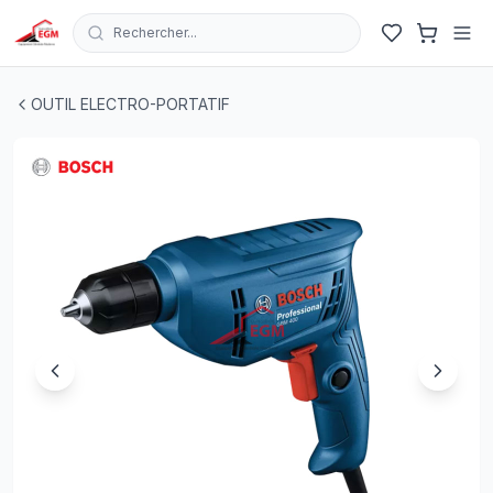
Rechercher...
PERCEUSE ELECTRIQUE 10MM GBM 400 400W BOSCH
|
OUTIL ELECTRO-PORTATIF