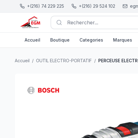
+(216) 74 229 225
+(216) 29 524 102
egm
Rechercher...
Accueil
Boutique
Categories
Marques
PERCEUSE ELECTRIQUE 13MM GSB 18-2 RE 800 W BOS
Accueil
/
OUTIL ELECTRO-PORTATIF
/
PERCEUSE ELECTR