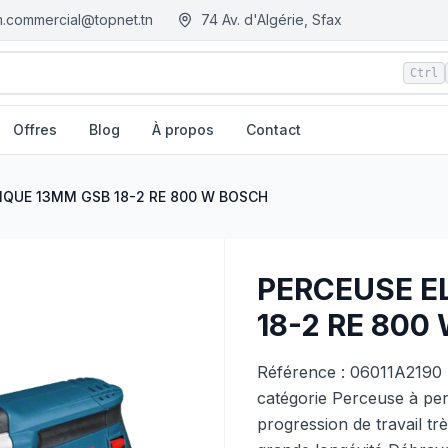
.commercial@topnet.tn
74 Av. d'Algérie, Sfax
Ctrl
Offres
Blog
À propos
Contact
CH
| EGM.tn - Tunisie
IQUE 13MM GSB 18-2 RE 800 W BOSCH
PERCEUSE E
18-2 RE 800
Référence : 06011A2190 L
catégorie Perceuse à per
progression de travail t