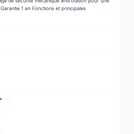
ge de sécurité mécanique antirotation pour une
e Garantie 1 an Fonctions et principales
T