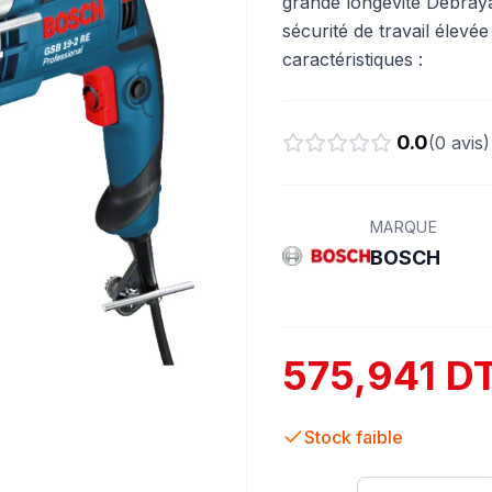
grande longévité Débraya
sécurité de travail élevé
caractéristiques :
0.0
(
0
avis)
MARQUE
BOSCH
575,941 D
Stock faible