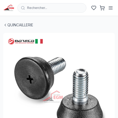
Rechercher...
PIED FIXE AVEC PIVOT FILETÉ BOTECO
| EGM.tn - Tunisi
QUINCAILLERIE