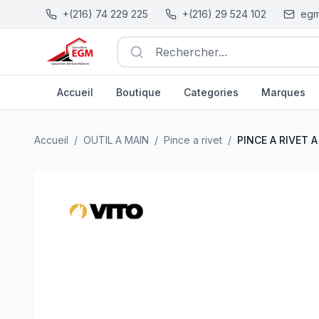
+(216) 74 229 225
+(216) 29 524 102
egm
Rechercher...
Accueil
Boutique
Categories
Marques
PINCE A RIVET A MAIN 2.4/3.2/4.0/4.8MM VITO
| EGM.tn 
Accueil
/
OUTIL A MAIN
/
Pince a rivet
/
PINCE A RIVET A