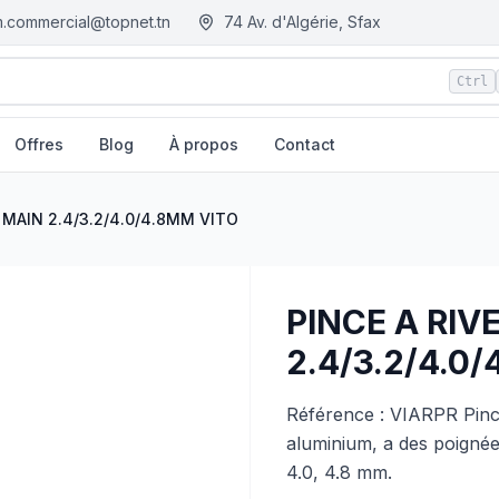
.commercial@topnet.tn
74 Av. d'Algérie, Sfax
Ctrl
Offres
Blog
À propos
Contact
- Tunisie
 MAIN 2.4/3.2/4.0/4.8MM VITO
PINCE A RIV
2.4/3.2/4.0
Référence : VIARPR Pince
aluminium, a des poignée
4.0, 4.8 mm.