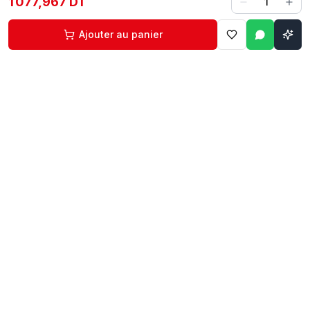
1 077,967 DT
1
Ajouter au panier
Contact
Liens rapides
74 229 225
Accueil
29 524 102
Boutique
egm.commercial@topnet.tn
À propos
74 Av. d'Algérie, Sfax
Contact
Mon compte