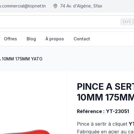
.commercial@topnet.tn
74 Av. d'Algérie, Sfax
Ctrl
Offres
Blog
À propos
Contact
GM.tn - Tunisie
 A 10MM 175MM YATO
PINCE A SER
10MM 175MM
Référence : YT-23051
Pince à sertir à cliquet
Y
Fabriquée en acier au ca