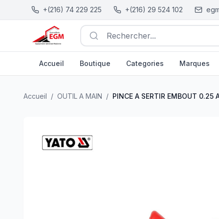
+(216) 74 229 225
+(216) 29 524 102
egm
Rechercher...
Accueil
Boutique
Categories
Marques
PINCE A SERTIR EMBOUT 0.25 A 10MM 175MM YATO
| E
Accueil
/
OUTIL A MAIN
/
PINCE A SERTIR EMBOUT 0.25