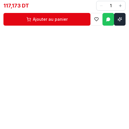
117,173 DT
1
Ajouter au panier
Contact
Liens rapides
74 229 225
Accueil
29 524 102
Boutique
egm.commercial@topnet.tn
À propos
74 Av. d'Algérie, Sfax
Contact