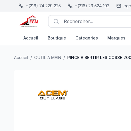
+(216) 74 229 225
+(216) 29 524 102
egm
Rechercher...
Accueil
Boutique
Categories
Marques
PINCE A SERTIR LES COSSE 200MM ACEM
| EGM.tn - Tu
Accueil
/
OUTIL A MAIN
/
PINCE A SERTIR LES COSSE 2