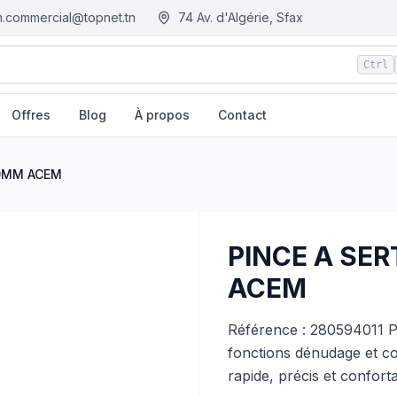
.commercial@topnet.tn
74 Av. d'Algérie, Sfax
Ctrl
Offres
Blog
À propos
Contact
nisie
00MM ACEM
PINCE A SE
ACEM
Référence : 280594011 P
fonctions dénudage et cou
rapide, précis et conforta