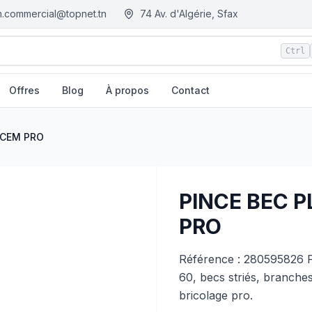
.commercial@topnet.tn
74 Av. d'Algérie, Sfax
Ctrl
Offres
Blog
À propos
Contact
sie
ACEM PRO
PINCE BEC 
PRO
Référence : 280595826 
60, becs striés, branches
bricolage pro.