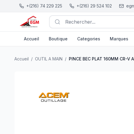
+(216) 74 229 225
+(216) 29 524 102
egm
Rechercher...
Accueil
Boutique
Categories
Marques
PINCE BEC PLAT 160MM CR-V ACEM PRO
| EGM.tn - Tuni
Accueil
/
OUTIL A MAIN
/
PINCE BEC PLAT 160MM CR-V 