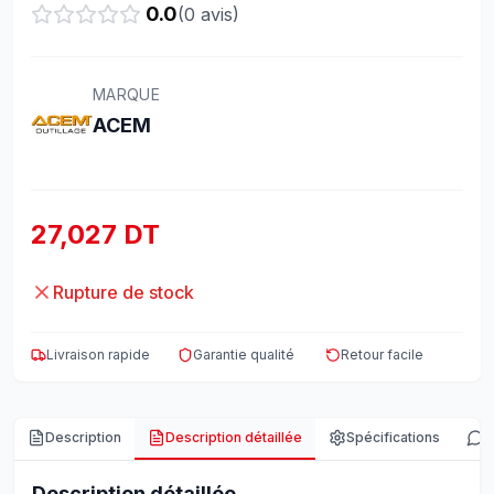
0.0
(
0
avis)
MARQUE
ACEM
27,027 DT
Rupture de stock
Livraison rapide
Garantie qualité
Retour facile
Description
Description détaillée
Spécifications
A
Description détaillée