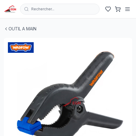
Rechercher...
PINCE ETEAU A RESSORT 9" WADFOW
| EGM.tn - Tunisi
OUTIL A MAIN