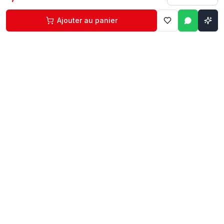
Ajouter au panier
Contact
Liens rapides
74 229 225
Accueil
29 524 102
Boutique
egm.commercial@topnet.tn
À propos
74 Av. d'Algérie, Sfax
Contact
Mon compte