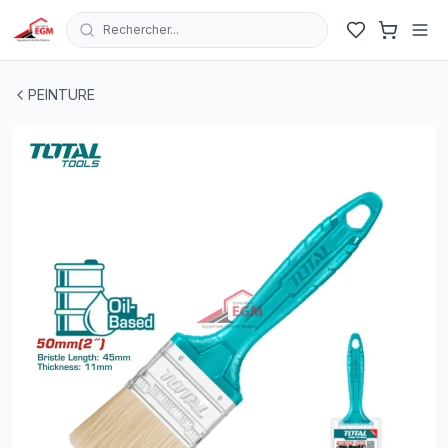
Rechercher...
PINCEAU PLAT MANCHE PLASTIQUE 50MM TOTAL
| EG
PEINTURE